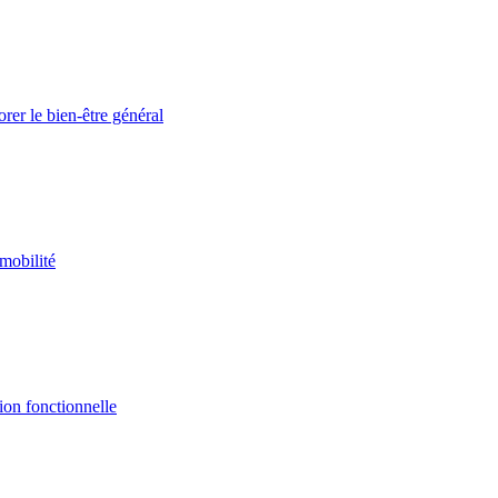
orer le bien‑être général
 mobilité
tion fonctionnelle