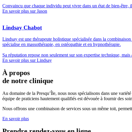
Convaincu que chaque individu peut vivre dans un état de bien-être, il 
En savoir plus sur Jason
Lindsay Chabot
Lindsay est une thérapeute holistique spécialisée dans la combinaison
spécialise en massothérapie, en ostéopathie et en hypnothérapie.
Sa réputation repose non seulement sur son expertise technique, mais 
En savoir plus sur Lindsay
À propos
de notre clinique
Au domaine de la Presqu’Île, nous nous spécialisons dans une variété
équipe de praticiens hautement qualifiés est dévouée à fournir des so
Nous offrons une combinaison de services sous un même toit, permettan
En savoir plus
Prendre rendez-vous en ligne